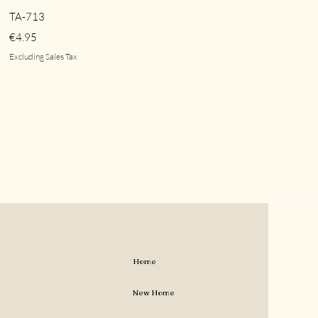
Quick View
TA-713
Price
€4.95
Excluding Sales Tax
Home
New Home