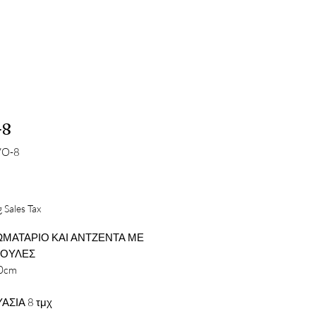
-8
VO-8
Price
 Sales Tax
ΜΑΤΑΡΙΟ ΚΑΙ ΑΝΤΖΕΝΤΑ ΜΕ
ΔΟΥΛΕΣ
0cm
ΑΣΙΑ 8 τμχ