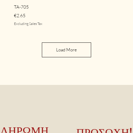
Quick View
TA-705
Price
€2.65
Excluding Sales Tax
Load More
ΠΛΗΡΩΜΗ
ΠΡΟΣΟΧΗ!