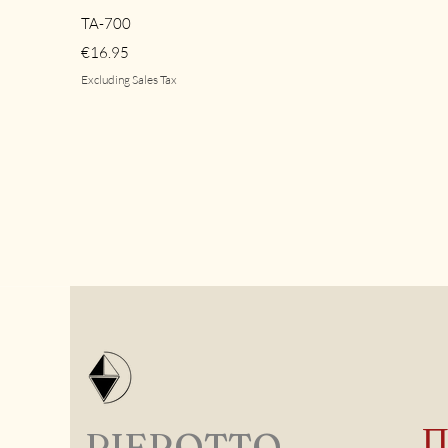
Quick View
TA-700
Price
€16.95
Excluding Sales Tax
PIEROTTO