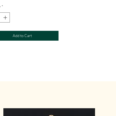
y
*
Add to Cart