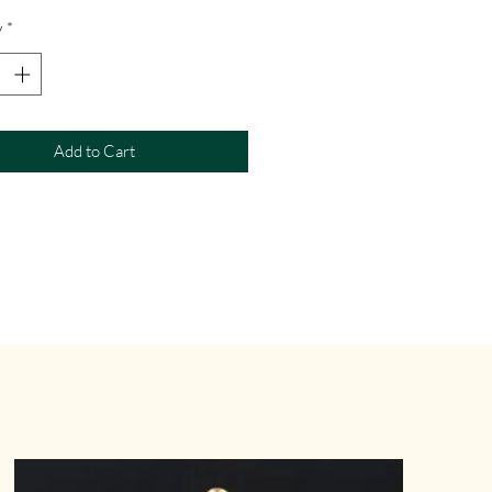
y
*
Add to Cart