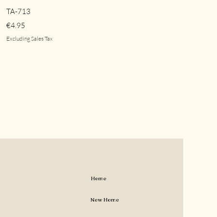
Quick View
TA-713
Price
€4.95
Excluding Sales Tax
Home
New Home