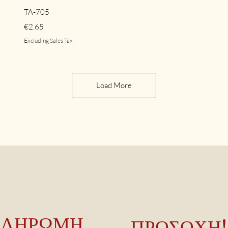
Quick View
TA-705
Price
€2.65
Excluding Sales Tax
Load More
ΠΛΗΡΩΜΗ
ΠΡΟΣΟΧΗ!