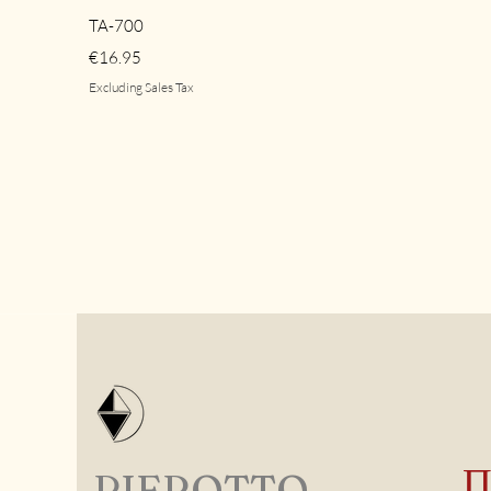
Quick View
TA-700
Price
€16.95
Excluding Sales Tax
PIEROTTO