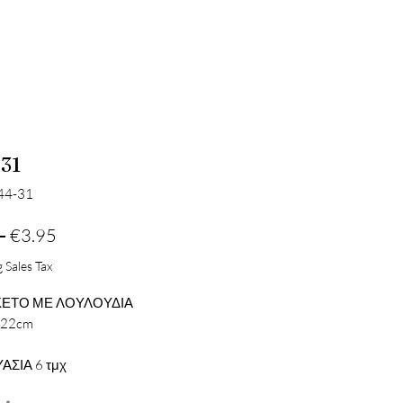
31
44-31
Regular
Sale
 
€3.95
Price
Price
 Sales Tax
ΕΤΟ ΜΕ ΛΟΥΛΟΥΔΙΑ
X22cm
ΑΣΙΑ 6 τμχ