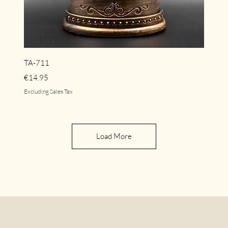
Quick View
TA-711
Price
€14.95
Excluding Sales Tax
Load More