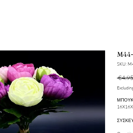
M44-
SKU: M
 €4.95
Excluding
ΜΠΟΥΚ
16X16
ΣΥΣΚΕΥ