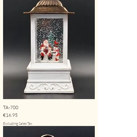
TA-700
Price
€16.95
Excluding Sales Tax