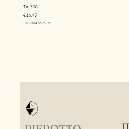
Quick View
TA-700
Price
€16.95
Excluding Sales Tax
PIEROTTO