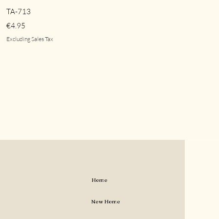
Quick View
TA-713
Price
€4.95
Excluding Sales Tax
Home
New Home