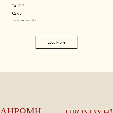
Quick View
TA-705
Price
€2.65
Excluding Sales Tax
Load More
ΠΛΗΡΩΜΗ
ΠΡΟΣΟΧΗ!