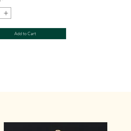
y
*
Add to Cart