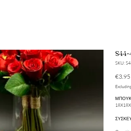
S44-
SKU: S
€3.95
Excluding
ΜΠΟΥΚ
18X18
ΣΥΣΚΕΥ