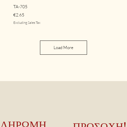
Quick View
TA-705
Price
€2.65
Excluding Sales Tax
Load More
ΠΛΗΡΩΜΗ
ΠΡΟΣΟΧΗ!