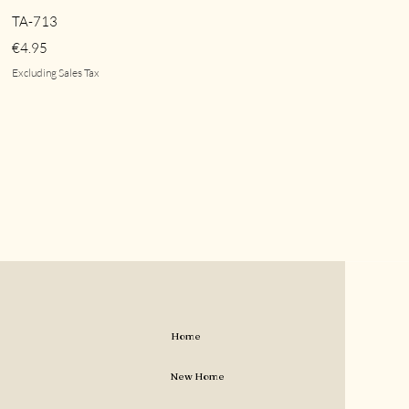
Quick View
TA-713
Price
€4.95
Excluding Sales Tax
Home
New Home