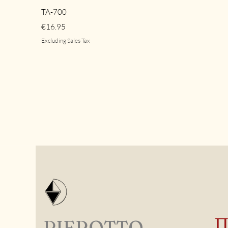
Quick View
TA-700
Price
€16.95
Excluding Sales Tax
PIEROTTO