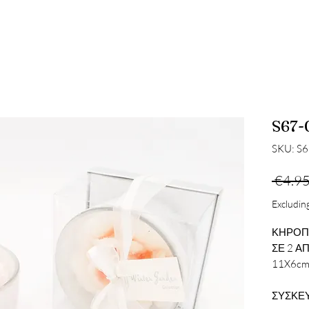
S67-
SKU: S
 €4.95
Excluding
ΚΗΡΟΠΗ
ΣΕ 2 Α
11X6c
ΣΥΣΚΕΥ