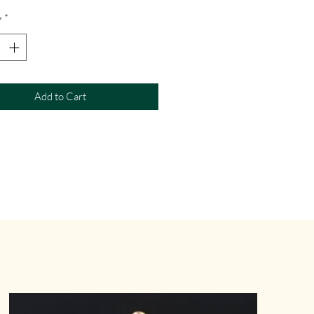
y
*
Add to Cart