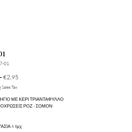
01
67-01
Regular
Sale
 
€2.95
Price
Price
 Sales Tax
ΓΙΟ ΜΕ ΚΕΡΙ ΤΡΙΑΝΤΑΦΥΛΛΟ
ΠΟΧΡΩΣΕΙΣ ΡΟΖ - ΣΟΜΟΝ
m
ΑΣΙΑ 6 τμχ