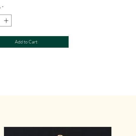
y
*
Add to Cart