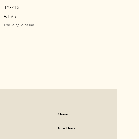
Quick View
TA-713
Price
€4.95
Excluding Sales Tax
Home
New Home