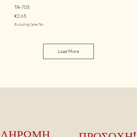
Quick View
TA-705
Price
€2.65
Excluding Sales Tax
Load More
ΠΛΗΡΩΜΗ
ΠΡΟΣΟΧΗ!