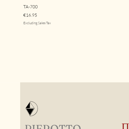
Quick View
TA-700
Price
€16.95
Excluding Sales Tax
PIEROTTO