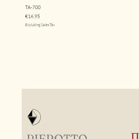
Quick View
TA-700
Price
€16.95
Excluding Sales Tax
PIEROTTO