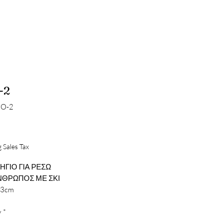
-2
NO-2
Price
 Sales Tax
ΓΙΟ ΓΙΑ ΡΕΣΩ 
ΘΡΩΠΟΣ ΜΕ ΣΚΙ

13cm
y
*