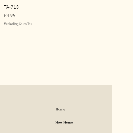
Quick View
TA-713
Price
€4.95
Excluding Sales Tax
Home
New Home