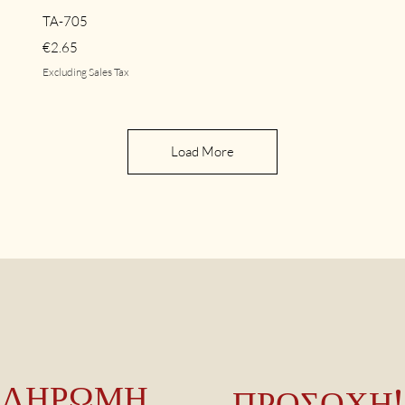
Quick View
TA-705
Price
€2.65
Excluding Sales Tax
Load More
ΠΛΗΡΩΜΗ
ΠΡΟΣΟΧΗ!