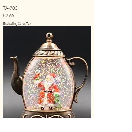
TA-705
Price
€2.65
Excluding Sales Tax