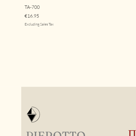
Quick View
TA-700
Price
€16.95
Excluding Sales Tax
PIEROTTO