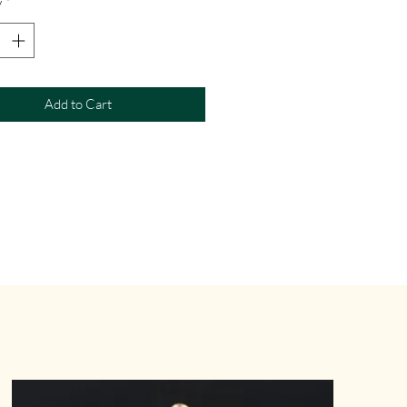
y
*
Add to Cart