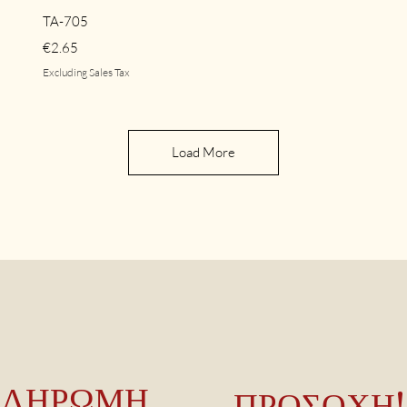
Quick View
TA-705
Price
€2.65
Excluding Sales Tax
Load More
ΠΛΗΡΩΜΗ
ΠΡΟΣΟΧΗ!