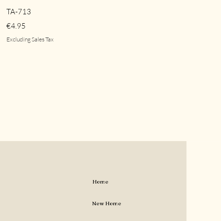
Quick View
TA-713
Price
€4.95
Excluding Sales Tax
Home
New Home