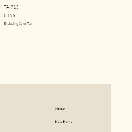
Quick View
TA-713
Price
€4.95
Excluding Sales Tax
Home
New Home