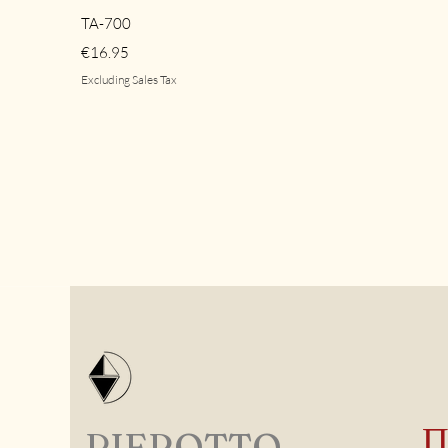
Quick View
TA-700
Price
€16.95
Excluding Sales Tax
PIEROTTO