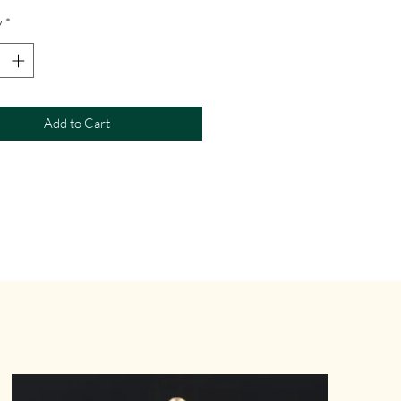
y
*
Add to Cart