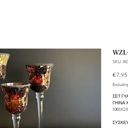
WZL
SKU: W
€7.95
Excluding
ΣΕΤ ΓΥ
ΓΗΙΝΑ
8Χ8X2
ΣΥΣΚΕΥ