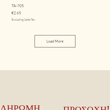
Quick View
TA-705
Price
€2.65
Excluding Sales Tax
Load More
ΠΛΗΡΩΜΗ
ΠΡΟΣΟΧΗ!