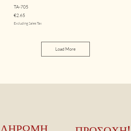
Quick View
TA-705
Price
€2.65
Excluding Sales Tax
Load More
ΠΛΗΡΩΜΗ
ΠΡΟΣΟΧΗ!