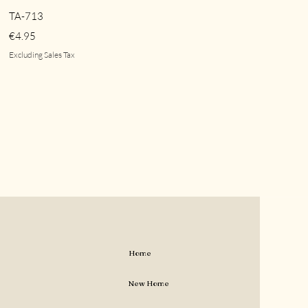
Quick View
TA-713
Price
€4.95
Excluding Sales Tax
Home
New Home