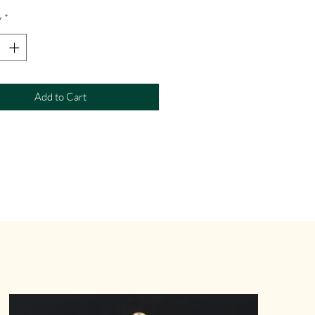
y
*
Add to Cart