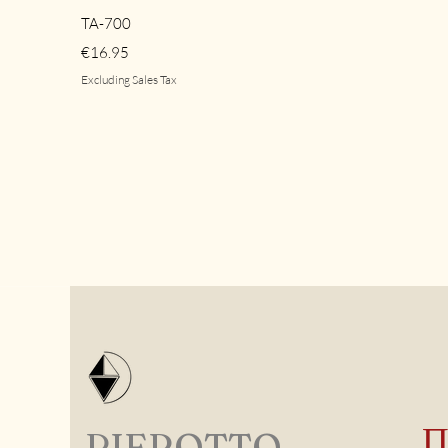
Quick View
TA-700
Price
€16.95
Excluding Sales Tax
PIEROTTO