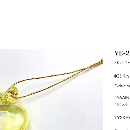
YE-2
SKU: YE
€0.45
Excluding
ΓΥΑΛΙΝ
4X1X4
ΣΥΣΚΕΥ