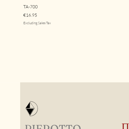
Quick View
TA-700
Price
€16.95
Excluding Sales Tax
PIEROTTO