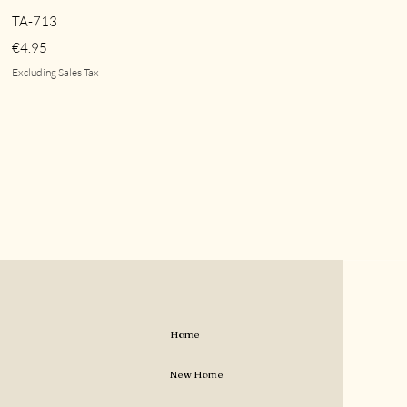
Quick View
TA-713
Price
€4.95
Excluding Sales Tax
Home
New Home