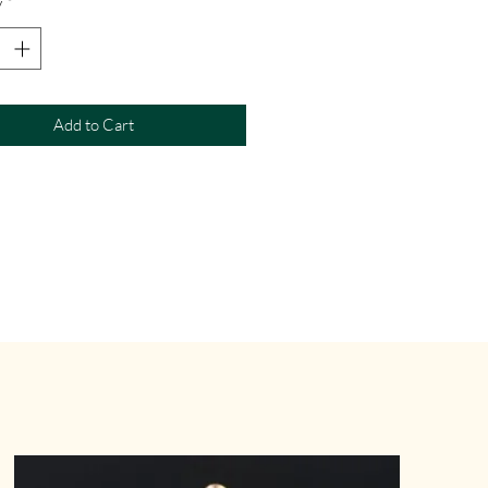
y
*
Add to Cart