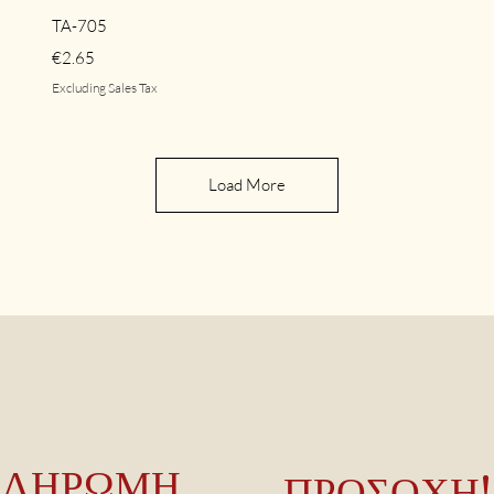
Quick View
TA-705
Price
€2.65
Excluding Sales Tax
Load More
ΠΛΗΡΩΜΗ
ΠΡΟΣΟΧΗ!