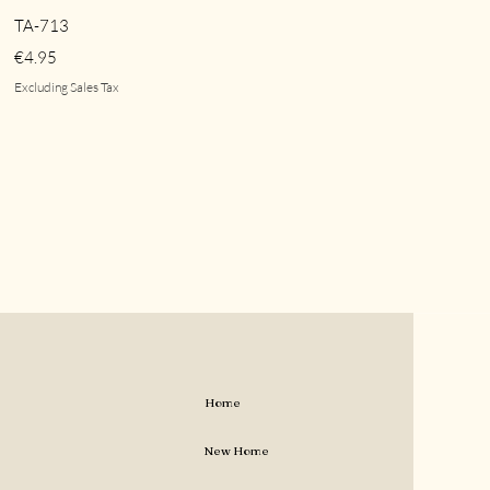
Quick View
TA-713
Price
€4.95
Excluding Sales Tax
Home
New Home