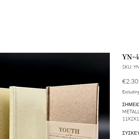
YN-4
SKU: Y
€2.30
Excluding
ΣΗΜΕΙ
METALL
11X2X
ΣΥΣΚΕΥ