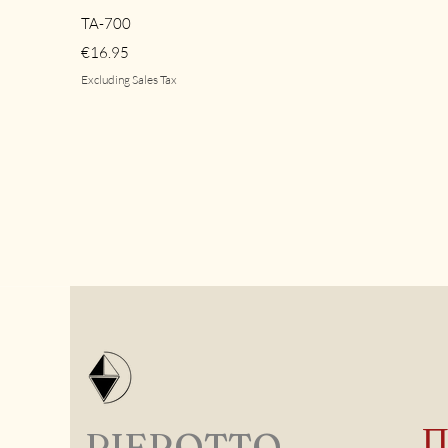
Quick View
TA-700
Price
€16.95
Excluding Sales Tax
PIEROTTO