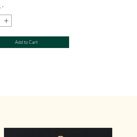
y
*
Add to Cart