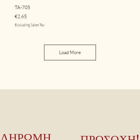
Quick View
TA-705
Price
€2.65
Excluding Sales Tax
Load More
ΠΛΗΡΩΜΗ
ΠΡΟΣΟΧΗ!