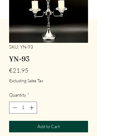
SKU: YN-93
YN-93
Price
€21.95
Excluding Sales Tax
Quantity
*
Add to Cart