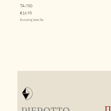
Quick View
TA-700
Price
€16.95
Excluding Sales Tax
PIEROTTO