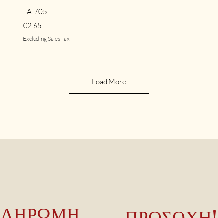
Quick View
TA-705
Price
€2.65
Excluding Sales Tax
Load More
ΠΛΗΡΩΜΗ
ΠΡΟΣΟΧΗ!