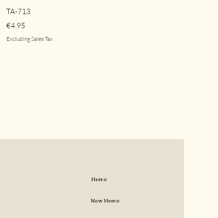
Quick View
TA-713
Price
€4.95
Excluding Sales Tax
Home
New Home