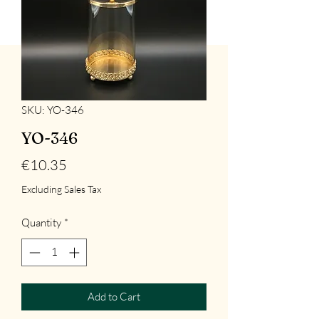
SKU: YO-346
YO-346
Price
€10.35
Excluding Sales Tax
Quantity
*
Add to Cart