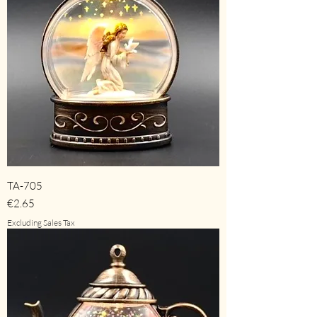
TA-705
Price
€2.65
Excluding Sales Tax