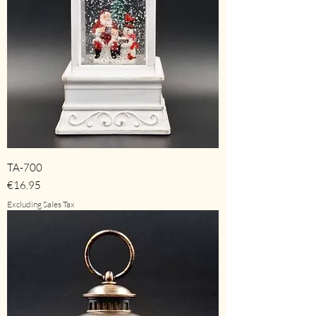
TA-700
Price
€16.95
Excluding Sales Tax