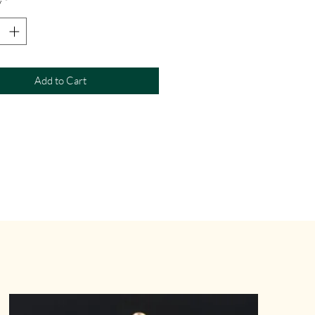
y
*
Add to Cart