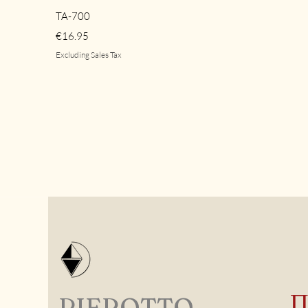
Quick View
TA-700
Price
€16.95
Excluding Sales Tax
PIEROTTO