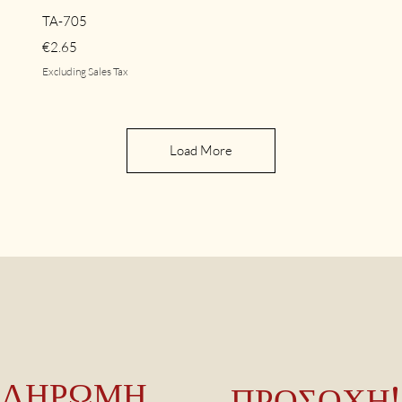
Quick View
TA-705
Price
€2.65
Excluding Sales Tax
Load More
ΠΛΗΡΩΜΗ
ΠΡΟΣΟΧΗ!