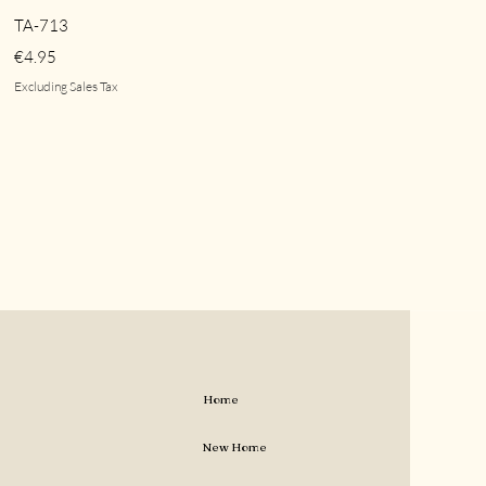
Quick View
TA-713
Price
€4.95
Excluding Sales Tax
Home
New Home