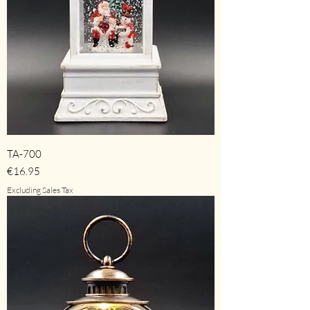
TA-700
Price
€16.95
Excluding Sales Tax