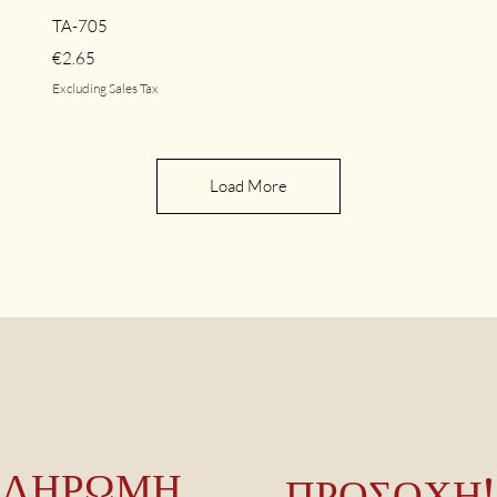
Quick View
TA-705
Price
€2.65
Excluding Sales Tax
Load More
ΠΛΗΡΩΜΗ
ΠΡΟΣΟΧΗ!