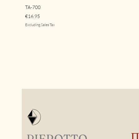
Quick View
TA-700
Price
€16.95
Excluding Sales Tax
PIEROTTO