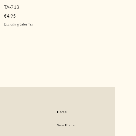
Quick View
TA-713
Price
€4.95
Excluding Sales Tax
Home
New Home