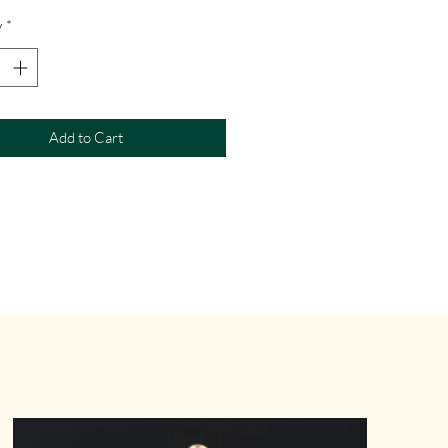
y
*
Add to Cart