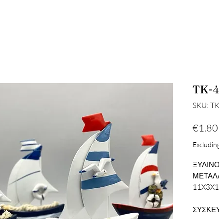
TK-4
SKU: T
€1.80
Excluding
ΞΥΛΙΝΟ
ΜΕΤΑΛΛ
11X3X
ΣΥΣΚΕΥ