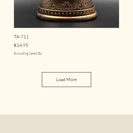
Quick View
TA-711
Price
€14.95
Excluding Sales Tax
Load More