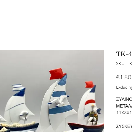
TK-4
SKU: T
€1.80
Excluding
ΞΥΛΙΝΟ
ΜΕΤΑΛΛ
11X3X
ΣΥΣΚΕΥ