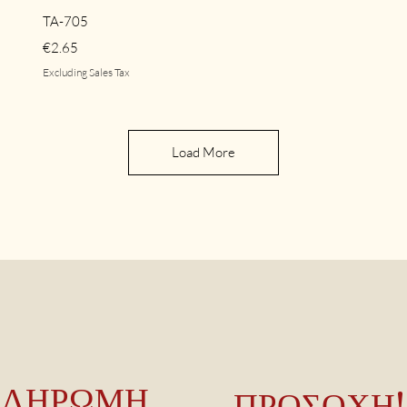
Quick View
TA-705
Price
€2.65
Excluding Sales Tax
Load More
ΠΛΗΡΩΜΗ
ΠΡΟΣΟΧΗ!