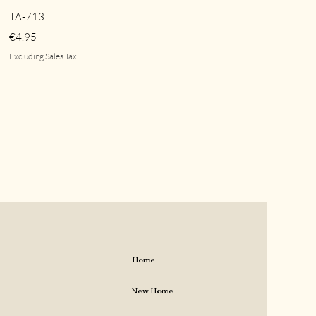
Quick View
TA-713
Price
€4.95
Excluding Sales Tax
Home
New Home