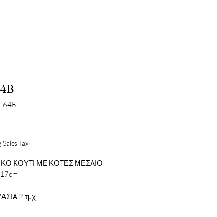
64B
K-64B
Price
 Sales Tax
ΚΟ ΚΟΥΤΙ ΜΕ ΚΟΤΕΣ ΜΕΣΑΙΟ
X17cm
ΑΣΙΑ 2 τμχ