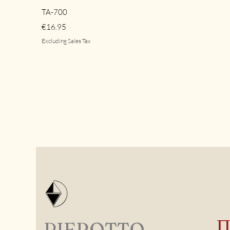
Quick View
TA-700
Price
€16.95
Excluding Sales Tax
PIEROTTO