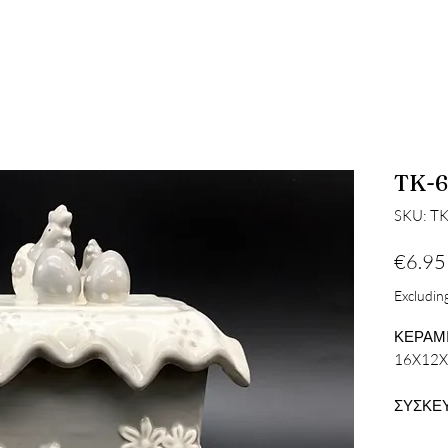
TK-
SKU: T
€6.95
Excluding
ΚΕΡΑΜΙ
16X12
ΣΥΣΚΕΥ