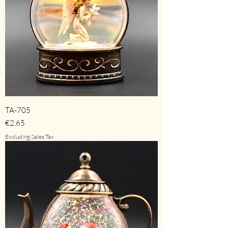
TA-705
Price
€2.65
Excluding Sales Tax