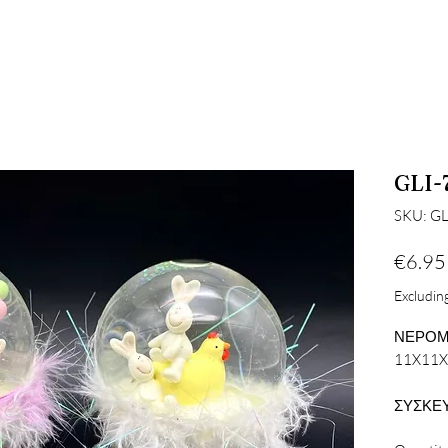
GLI-
SKU: GL
€6.95
Excluding
ΝΕΡΟΜ
11X11
ΣΥΣΚΕΥ