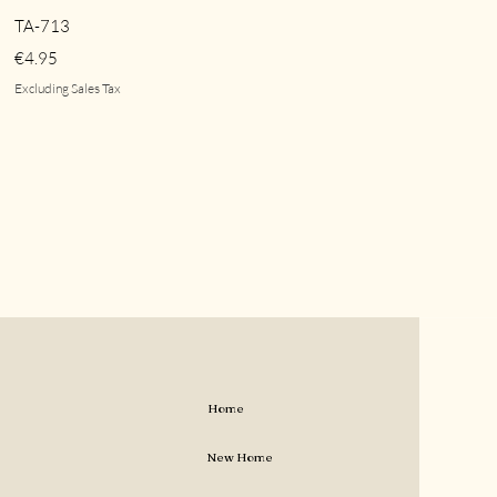
Quick View
TA-713
Price
€4.95
Excluding Sales Tax
Home
New Home