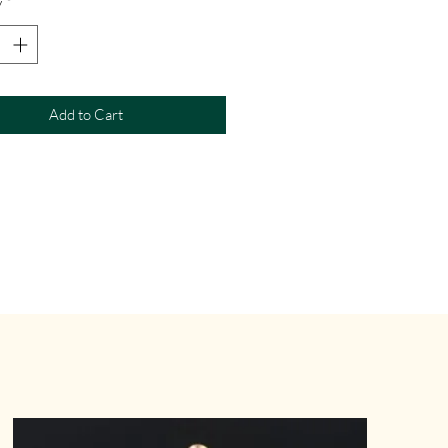
y
*
Add to Cart