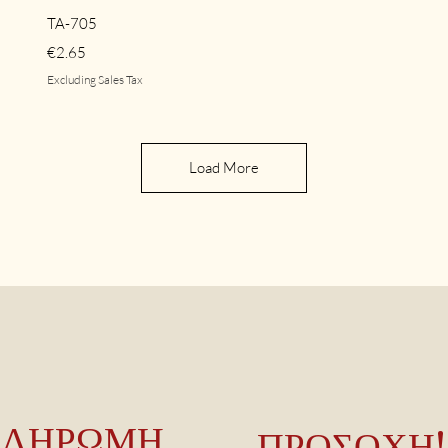
Quick View
TA-705
Price
€2.65
Excluding Sales Tax
Load More
ΠΛΗΡΩΜΗ
ΠΡΟΣΟΧΗ!