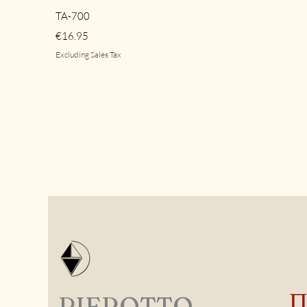
Quick View
TA-700
Price
€16.95
Excluding Sales Tax
PIEROTTO